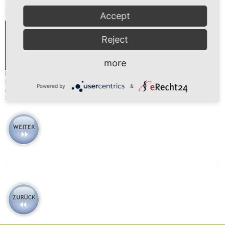
Accept
Reject
more
Longline
Baugleich wie EUROPE 2060, jedoch sind die Gelenkarme untereinender
Powered by
&
angeordnet, dadurch ist ein größerer Ausfall als Breite möglich. Markise ohne
Schutzdach.